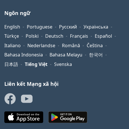
Ngôn ngữ
English
Portuguese
Русский
Українська
Türkçe
Polski
Deutsch
Français
Español
Italiano
Nederlandse
Română
Čeština
Bahasa Indonesia
Bahasa Melayu
한국어
日本語
Tiếng Việt
Svenska
Liên kết Mạng xã hội