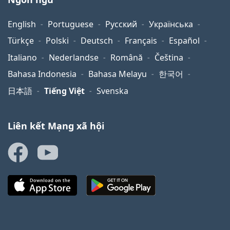
English
Portuguese
Русский
Українська
Türkçe
Polski
Deutsch
Français
Español
Italiano
Nederlandse
Română
Čeština
Bahasa Indonesia
Bahasa Melayu
한국어
日本語
Tiếng Việt
Svenska
Liên kết Mạng xã hội