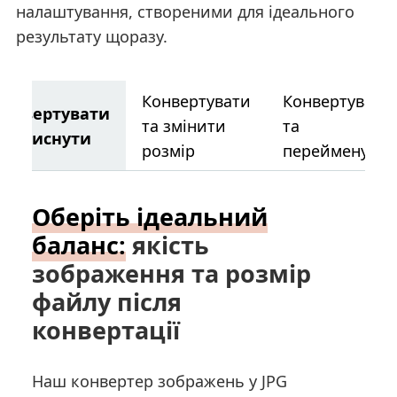
налаштування, створеними для ідеального
результату щоразу.
Конвертувати
Конвертувати
Конвертувати
та змінити
та
та стиснути
розмір
перейменуват
Оберіть ідеальний
баланс:
якість
зображення та розмір
файлу після
конвертації
Наш конвертер зображень у JPG