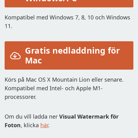
LÄGG TILL LOGOTYP PÅ VIDEO
Kompatibel med Windows 7, 8, 10 och Windows
KONVERTERA TILL JPG
11.
KONVERTERA TILL PNG
SUDDA UT DEL AV BILD
Gratis nedladdning för
Mac
KÖP
SUPPORT:
Körs på Mac OS X Mountain Lion eller senare.
KONTAKTA SUPPORTEN
Kompatibel med Intel- och Apple M1-
ÅTERSTÄLL AKTIVERINGSNYCKEL
processorer.
GRATIS NEDLADDNING
Om du vill ladda ner
Visual Watermark för
Foton
, klicka
här
.