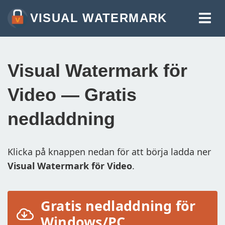
VISUAL WATERMARK
VATTENMÄRK FOTON
VATTENMÄRK VIDEO
Visual Watermark för
VATTENMÄRK PDF
Video — Gratis
FLER VERKTYG:
nedladdning
VATTENMÄRK ONLINE
BESKÄR BILD ONLINE
Klicka på knappen nedan för att börja ladda ner
KOMPRIMERA FOTON
Visual Watermark för Video
.
ÄNDRA STORLEK PÅ BILD ONLINE
LÄGG TILL TEXT PÅ FOTON
Gratis nedladdning för
Windows/PC
LÄGG TILL LOGOTYP PÅ FOTO