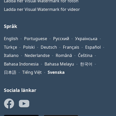
Ladda ner Visual Watermark för foton
Ladda ner Visual Watermark för videor
Språk
English
Portuguese
Русский
Українська
Türkçe
Polski
Deutsch
Français
Español
Italiano
Nederlandse
Română
Čeština
Bahasa Indonesia
Bahasa Melayu
한국어
日本語
Tiếng Việt
Svenska
Sociala länkar