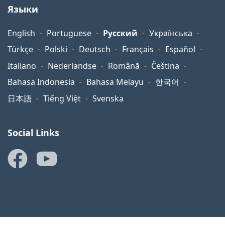
Языки
English
Portuguese
Русский
Українська
Türkçe
Polski
Deutsch
Français
Español
Italiano
Nederlandse
Română
Čeština
Bahasa Indonesia
Bahasa Melayu
한국어
日本語
Tiếng Việt
Svenska
Social Links