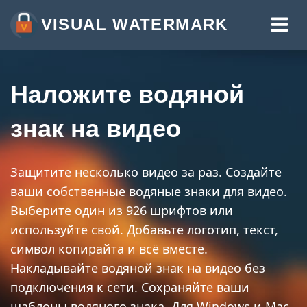
VISUAL WATERMARK
ВОДЯНОЙ ЗНАК НА ФОТО
ВОДЯНОЙ ЗНАК НА ВИДЕО
Наложите водяной
ВОДЯНОЙ ЗНАК НА PDF
знак на видео
ДРУГИЕ ПРИЛОЖЕНИЯ:
ВОДЯНОЙ ЗНАК ОНЛАЙН
Защитите несколько видео за раз. Создайте
ваши собственные водяные знаки для видео.
ОБРЕЗАТЬ ФОТО
Выберите один из 926 шрифтов или
СЖАТЬ ФОТО
используйте свой. Добавьте логотип, текст,
ИЗМЕНИТЬ РАЗМЕР ФОТО
символ копирайта и всё вместе.
Накладывайте водяной знак на видео без
ДОБАВИТЬ ТЕКСТ НА ФОТО
подключения к сети. Сохраняйте ваши
ДОБАВИТЬ ЛОГОТИП НА ФОТО
шаблоны водяного знака. Для Windows и Mac.