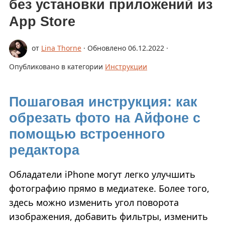
без установки приложений из
КОНВЕРТИРОВАТЬ В JPG
App Store
РАЗМЫТЬ ЧАСТЬ ФОТО
от
Lina Thorne
· Обновлено
06.12.2022
·
КУПИТЬ
Опубликовано в категории
Инструкции
ПОДДЕРЖКА:
НАПИСАТЬ ПИСЬМО
Пошаговая инструкция: как
обрезать фото на Айфоне с
ВОССТАНОВИТЬ АКТИВАЦИОННЫЙ КЛЮЧ
помощью встроенного
БЛОГ
редактора
СКАЧАТЬ БЕСПЛАТНО
Обладатели iPhone могут легко улучшить
фотографию прямо в медиатеке. Более того,
здесь можно изменить угол поворота
изображения, добавить фильтры, изменить