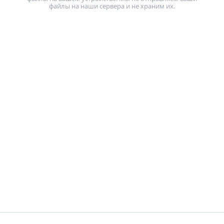
файлы на наши сервера и не храним их.
КОНВЕРТИРОВАТЬ В JPG
РАЗМЫТЬ ЧАСТЬ ФОТО
КУПИТЬ
ПОДДЕРЖКА:
НАПИСАТЬ ПИСЬМО
ВОССТАНОВИТЬ АКТИВАЦИОННЫЙ КЛЮЧ
БЛОГ
СКАЧАТЬ БЕСПЛАТНО