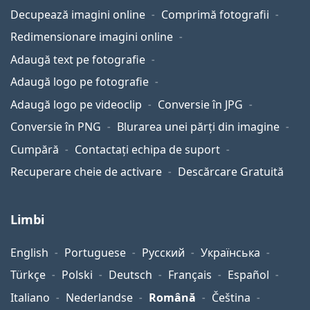
Decupează imagini online
Comprimă fotografii
Redimensionare imagini online
Adaugă text pe fotografie
Adaugă logo pe fotografie
Adaugă logo pe videoclip
Conversie în JPG
Conversie în PNG
Blurarea unei părți din imagine
Cumpără
Contactați echipa de suport
Recuperare cheie de activare
Descărcare Gratuită
Limbi
English
Portuguese
Русский
Українська
Türkçe
Polski
Deutsch
Français
Español
Italiano
Nederlandse
Română
Čeština