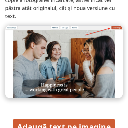
copie a fotografiei încărcate, astfel încât vei
păstra atât originalul, cât și noua versiune cu
text.
Adaugă text pe imagine