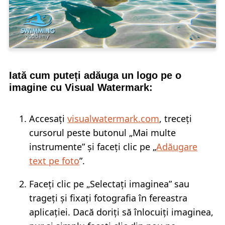
Iată cum puteți adăuga un logo pe o
imagine cu Visual Watermark:
Accesați
visualwatermark.com
, treceți
cursorul peste butonul „Mai multe
instrumente” și faceți clic pe „
Adăugare
text pe foto
”.
Faceți clic pe „Selectați imaginea” sau
trageți și fixați fotografia în fereastra
aplicației. Dacă doriți să înlocuiți imaginea,