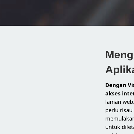
Menga
Aplik
Dengan Vi
akses inte
laman web.
perlu risa
memulakan 
untuk dilet