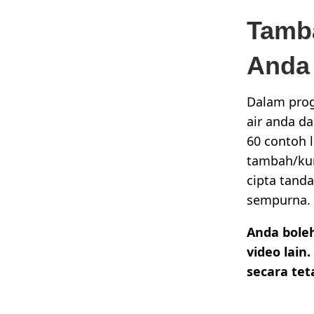
Tamba
Anda
Dalam pro
air anda d
60 contoh 
tambah/kur
cipta tand
sempurna.
Anda bole
video lain
secara tet