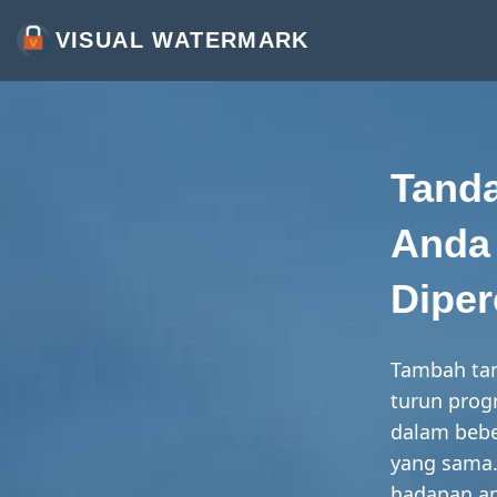
VISUAL WATERMARK
TANDA AIR FOTO
TANDA AIR VIDEO
TANDA AIR PDF
Tanda
LAGI ALAT:
Anda 
TANDA AIR DALAM TALIAN
Diper
PANGKAS IMEJ DALAM TALIAN
MAMPATKAN FOTO
Tambah tan
UBAH SAIZ IMEJ DALAM TALIAN
turun prog
dalam bebe
TAMBAH TEKS PADA FOTO
yang sama.
TAMBAH LOGO PADA FOTO
hadapan an