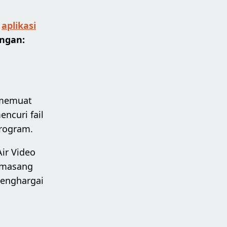
n
aplikasi
ngan:
memuat
ncuri fail
program.
Air Video
memasang
menghargai
n