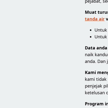
pejabat, se
Muat turun
tanda air
v
Untuk 
Untuk 
Data anda
naik kandun
anda. Dan j
Kami meng
kami tidak
penjejak p
ketelusan 
Program i