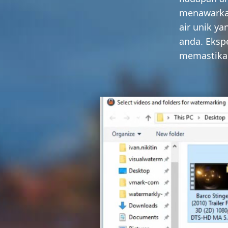
menawarkan
TAMBAH LOGO PADA VIDEO
air unik y
TUKAR KEPADA JPG
anda. Eksp
memastikan
TUKAR KEPADA PNG
KABURKAN SEBAHAGIAN IMEJ
BELI
SOKONGAN:
HUBUNGI PASUKAN SOKONGAN
PULIHKAN KUNCI PENGAKTIFAN
MUAT TURUN PERCUMA