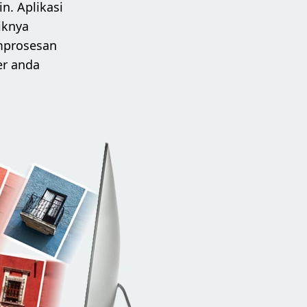
n. Aplikasi
iknya
emprosesan
er anda