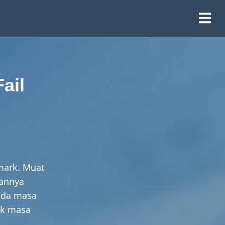
ail
mark. Muat
kannya
ada masa
ek masa