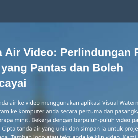
 Air Video: Perlindungan F
yang Pantas dan Boleh
cayai
da air ke video menggunakan aplikasi Visual Water
ram ke komputer anda secara percuma dan pasang
rapa minit. Bekerja dengan berpuluh-puluh video p
 Cipta tanda air yang unik dan simpan ia untuk proj
da. Tambah logo atau teks anda ke klip video. Kami