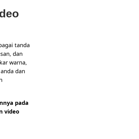
ideo
bagai tanda
san, dan
kar warna,
 anda dan
n
nnya pada
n video