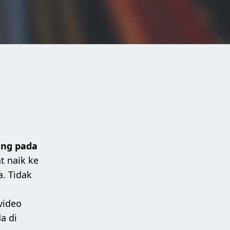
ung pada
t naik ke
a. Tidak
video
a di