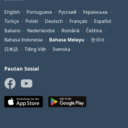
English
Portuguese
Русский
Українська
Türkçe
Polski
Deutsch
Français
Español
Italiano
Nederlandse
Română
Čeština
Bahasa Indonesia
Bahasa Melayu
한국어
日本語
Tiếng Việt
Svenska
Pautan Sosial