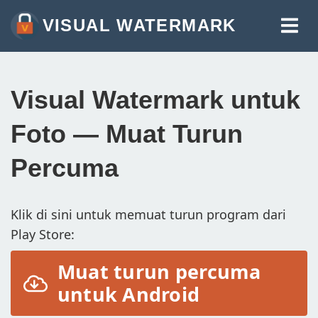
VISUAL WATERMARK
TANDA AIR FOTO
TANDA AIR VIDEO
Visual Watermark untuk
TANDA AIR PDF
Foto — Muat Turun
LAGI ALAT:
Percuma
TANDA AIR DALAM TALIAN
PANGKAS IMEJ DALAM TALIAN
Klik di sini untuk memuat turun program dari
MAMPATKAN FOTO
Play Store:
UBAH SAIZ IMEJ DALAM TALIAN
Muat turun percuma
TAMBAH TEKS PADA FOTO
untuk Android
TAMBAH LOGO PADA FOTO