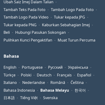
Ubah Saiz Imej Dalam Talian
Tambah Teks Pada Foto
Tambah Logo Pada Foto
Tambah Logo Pada Video
Tukar kepada JPG
Tukar kepada PNG
Kaburkan Sebahagian Imej
Beli
Hubungi Pasukan Sokongan
Pulihkan Kunci Pengaktifan
Muat Turun Percuma
Bahasa
English
Portuguese
Русский
Українська
Türkçe
Polski
Deutsch
Français
Español
Italiano
Nederlandse
Română
Čeština
Bahasa Indonesia
Bahasa Melayu
한국어
日本語
Tiếng Việt
Svenska