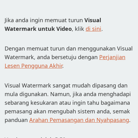
TAMBAH LOGO PADA VIDEO
Jika anda ingin memuat turun
Visual
TUKAR KEPADA JPG
Watermark untuk Video
, klik
di sini
.
TUKAR KEPADA PNG
KABURKAN SEBAHAGIAN IMEJ
Dengan memuat turun dan menggunakan Visual
Watermark, anda bersetuju dengan
Perjanjian
BELI
Lesen Pengguna Akhir
.
SOKONGAN:
HUBUNGI PASUKAN SOKONGAN
Visual Watermark sangat mudah dipasang dan
mula digunakan. Namun, jika anda menghadapi
PULIHKAN KUNCI PENGAKTIFAN
sebarang kesukaran atau ingin tahu bagaimana
MUAT TURUN PERCUMA
pemasang akan mengubah sistem anda, semak
panduan
Arahan Pemasangan dan Nyahpasang
.