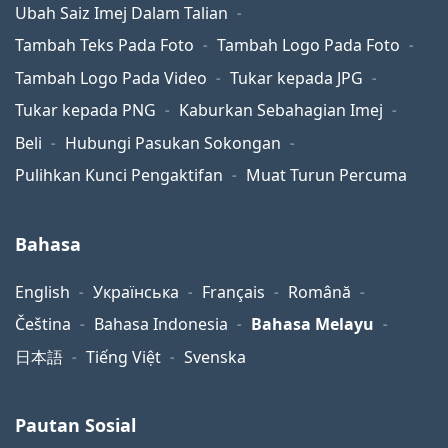
Ubah Saiz Imej Dalam Talian
Tambah Teks Pada Foto
Tambah Logo Pada Foto
Tambah Logo Pada Video
Tukar kepada JPG
Tukar kepada PNG
Kaburkan Sebahagian Imej
Beli
Hubungi Pasukan Sokongan
Pulihkan Kunci Pengaktifan
Muat Turun Percuma
Bahasa
English
Українська
Français
Română
Čeština
Bahasa Indonesia
Bahasa Melayu
日本語
Tiếng Việt
Svenska
Pautan Sosial