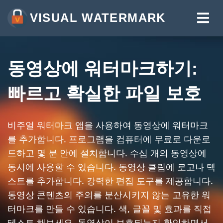
VISUAL WATERMARK
사진에 워터마크하기
동영상에 워터마크하기
동영상에 워터마크하기:
PDF에 워터마크하기
빠르고 확실한 파일 보호
추가 도구:
온라인에서 이미지 자르기
비주얼 워터마크 앱을 사용하여 동영상에 워터마크
를 추가합니다. 프로그램을 컴퓨터에 무료로 다운로
사진 압축하기
드하고 몇 분 안에 설치합니다. 수십 개의 동영상에
사진에 텍스트 추가하기
동시에 사용할 수 있습니다. 동영상 클립에 로고나 텍
온라인에서 이미지 크기 조정하기
스트를 추가합니다. 강력한 편집 도구를 제공합니다.
동영상 콘텐츠의 주의를 분산시키지 않는 고유한 워
이미지를 JPG로 변환하기
터마크를 만들 수 있습니다. 색, 글꼴 및 효과를 직접
이미지 일부 흐림하기
테스트 해보세요. 동영상이 보호되는지 확인하면서