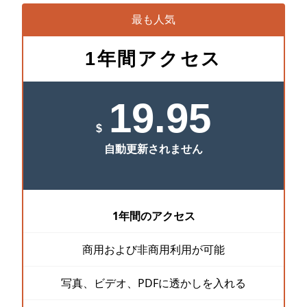
最も人気
動画にロゴを追加する
JPGに変換する
1年間アクセス
PNGに変換する
19.95
画像の一部をぼかす
$
購入する
自動更新されません
サポート:
サポートチームに連絡
アクティベーションキーの復元
1年間のアクセス
無料ダウンロード
商用および非商用利用が可能
写真、ビデオ、PDFに透かしを入れる