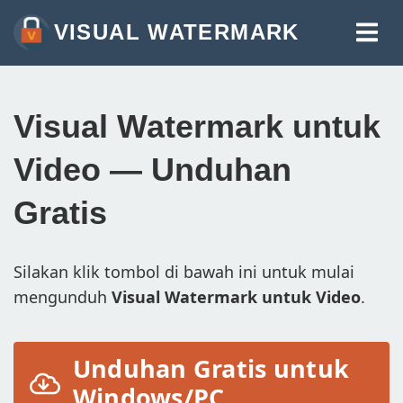
VISUAL WATERMARK
WATERMARK FOTO
WATERMARK VIDEO
Visual Watermark untuk
WATERMARK PDF
Video — Unduhan
ALAT LAINNYA:
Gratis
WATERMARK ONLINE
POTONG FOTO
Silakan klik tombol di bawah ini untuk mulai
KOMPRES FOTO
mengunduh
Visual Watermark untuk Video
.
UBAH UKURAN FOTO
TAMBAHKAN TEKS KE FOTO
Unduhan Gratis untuk
Windows/PC
TAMBAHKAN LOGO KE FOTO