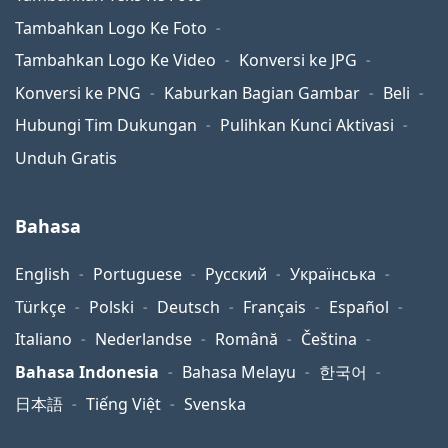
Tambahkan Logo Ke Foto
Tambahkan Logo Ke Video
Konversi ke JPG
Konversi ke PNG
Kaburkan Bagian Gambar
Beli
Hubungi Tim Dukungan
Pulihkan Kunci Aktivasi
Unduh Gratis
Bahasa
English
Portuguese
Русский
Українська
Türkçe
Polski
Deutsch
Français
Español
Italiano
Nederlandse
Română
Čeština
Bahasa Indonesia
Bahasa Melayu
한국어
日本語
Tiếng Việt
Svenska