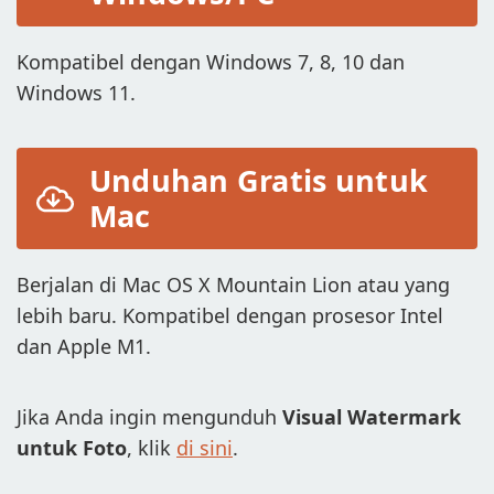
TAMBAHKAN LOGO KE VIDEO
Kompatibel dengan Windows 7, 8, 10 dan
KONVERSI KE JPG
Windows 11.
KONVERSI KE PNG
KABURKAN BAGIAN GAMBAR
Unduhan Gratis untuk
Mac
BELI
DUKUNGAN:
Berjalan di Mac OS X Mountain Lion atau yang
HUBUNGI TIM DUKUNGAN
lebih baru. Kompatibel dengan prosesor Intel
PULIHKAN KUNCI AKTIVASI
dan Apple M1.
UNDUH GRATIS
Jika Anda ingin mengunduh
Visual Watermark
untuk Foto
, klik
di sini
.