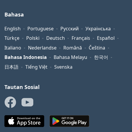
Bahasa
English
Portuguese
Русский
Українська
Türkçe
Polski
Deutsch
Français
Español
Italiano
Nederlandse
Română
Čeština
Bahasa Indonesia
Bahasa Melayu
한국어
日本語
Tiếng Việt
Svenska
Tautan Sosial