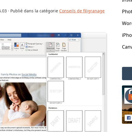
6.03
· Publié dans la catégorie
Conseils de filigranage
Pho
Wor
iPh
Can