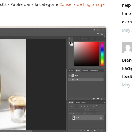
5.08
· Publié dans la catégorie
Conseils de filigranage
help 
time 
extra
May 
Bran
Back
feed
May 