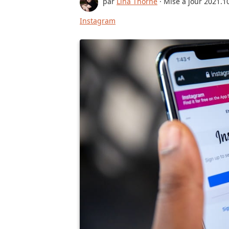
par
Lina Thorne
· Mise à jour
2021.1
Instagram