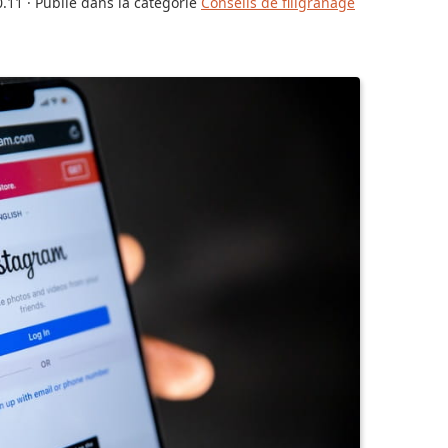
0.11
· Publié dans la catégorie
Conseils de filigranage