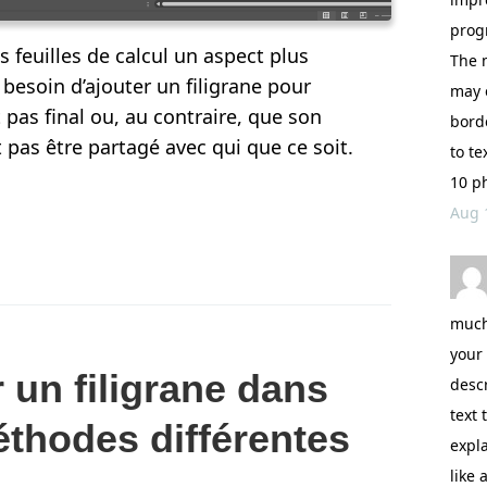
prog
s feuilles de calcul un aspect plus
The m
 besoin d’ajouter un filigrane pour
may 
pas final ou, au contraire, que son
borde
 pas être partagé avec qui que ce soit.
to te
10 ph
Aug 
much
your 
un filigrane dans
desc
text 
thodes différentes
expla
like 