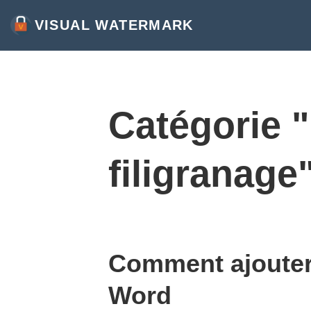
VISUAL WATERMARK
AJOUTER UN FILIGRANE PHOTO
APPOSER UN FILIGRANE VIDÉO
AJOUTER UN FILIGRANE AU PDF
Catégorie 
PLUS D'OUTILS:
filigranage
FILIGRANE EN LIGNE
RECADRER LES IMAGES
COMPRESSER DES PHOTOS
REDIMENSIONNER LES IMAGES
Comment ajouter 
AJOUTER DU TEXTE À LA PHOTO
Word
AJOUTER UN LOGO À UNE PHOTO