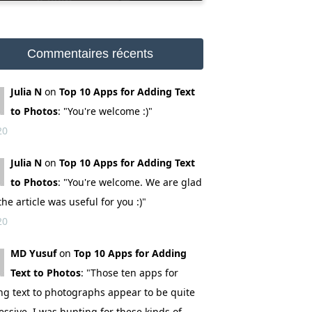
Commentaires récents
Julia N
on
Top 10 Apps for Adding Text
to Photos
: "You're welcome :)"
20
Julia N
on
Top 10 Apps for Adding Text
to Photos
: "You're welcome. We are glad
the article was useful for you :)"
20
MD Yusuf
on
Top 10 Apps for Adding
Text to Photos
: "Those ten apps for
ng text to photographs appear to be quite
ssive. I was hunting for these kinds of