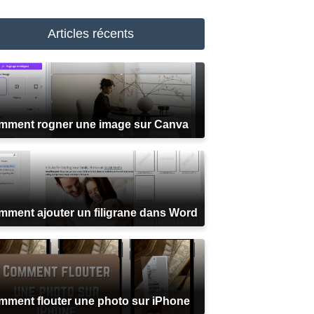
Articles récents
mment rogner une image sur Canva
ment ajouter un filigrane dans Word
ment flouter une photo sur iPhone