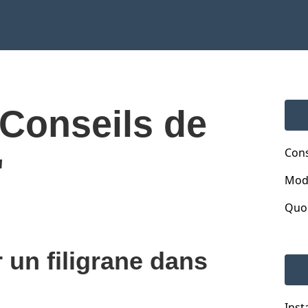
"Conseils de
Cons
"
Mod
Quoi
un filigrane dans
Ins