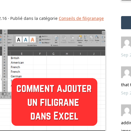
2.16
· Publié dans la catégorie
Conseils de filigranage
Sep 
that 
Sep 
addi
impre