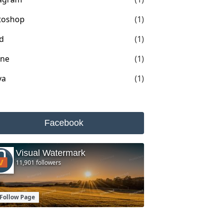
toshop
(1)
d
(1)
one
(1)
va
(1)
Facebook
Visual Watermark
11,901 followers
Follow Page