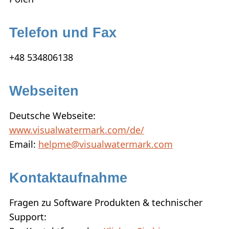
BILD IN JPG KONVERTIEREN
Telefon und Fax
BILD UNSCHARF MACHEN
+48 534806138
KAUFEN
KUNDENDIENST:
Webseiten
KUNDENSERVICE KONTAKTIEREN
Deutsche Webseite:
WIEDERHERSTELLUNG DES
AKTIVIERUNGSSCHLÜSSELS
www.visualwatermark.com/de/
Email:
helpme@visualwatermark.com
BLOG
KOSTENLOS DOWNLOAD
Kontaktaufnahme
Fragen zu Software Produkten & technischer
Support: