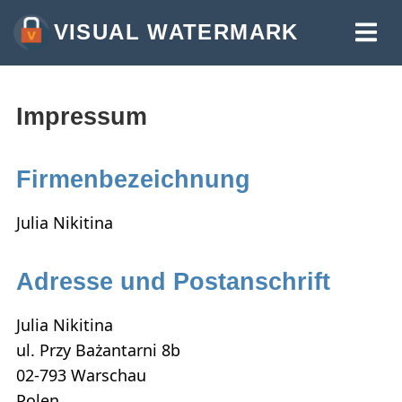
VISUAL WATERMARK
WASSERZEICHEN FÜR FOTOS
WASSERZEICHEN FÜR VIDEOS
Impressum
WASSERZEICHEN FÜR PDF
Firmenbezeichnung
MEHR WERKZEUGE:
WASSERZEICHEN AUF FOTOS
Julia Nikitina
BILDER ZUSCHNEIDEN
Adresse und Postanschrift
BILDER KOMPRIMIEREN
BILDGRÖSSE ÄNDERN
Julia Nikitina
ul. Przy Bażantarni 8b
TEXT IN FOTO EINFÜGEN
02-793 Warschau
LOGO IN FOTO EINFÜGEN
Polen