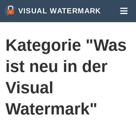
VISUAL WATERMARK
WASSERZEICHEN FÜR FOTOS
WASSERZEICHEN FÜR VIDEOS
Kategorie "Was
WASSERZEICHEN FÜR PDF
ist neu in der
MEHR WERKZEUGE:
WASSERZEICHEN AUF FOTOS
Visual
BILDER ZUSCHNEIDEN
BILDER KOMPRIMIEREN
Watermark"
BILDGRÖSSE ÄNDERN
TEXT IN FOTO EINFÜGEN
LOGO IN FOTO EINFÜGEN