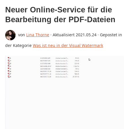
Neuer Online-Service für die
BILD IN JPG KONVERTIEREN
Bearbeitung der PDF-Dateien
BILD UNSCHARF MACHEN
KAUFEN
von
Lina Thorne
· Aktualisiert
2021.05.24
· Gepostet in
KUNDENDIENST:
der Kategorie
Was ist neu in der Visual Watermark
KUNDENSERVICE KONTAKTIEREN
WIEDERHERSTELLUNG DES
AKTIVIERUNGSSCHLÜSSELS
BLOG
KOSTENLOS DOWNLOAD