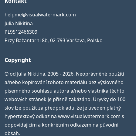
Kontakt
helpme@visualwatermark.com
Julia Nikitina
PL9512466309
Przy Bażantarni 8b
,
02-793
Varšava
,
Polsko
Copyright
© od Julia Nikitina, 2005 - 2026. Neoprávněné použití
a/nebo kopírování tohoto materiálu bez výslovného
písemného souhlasu autora a/nebo vlastníka těchto
webových stránek je přísně zakázáno. Úryvky do 100
slov lze použít za předpokladu, že je uveden platný
hypertextový odkaz na www.visualwatermark.com s
odpovídajícím a konkrétním odkazem na původní
obsah.