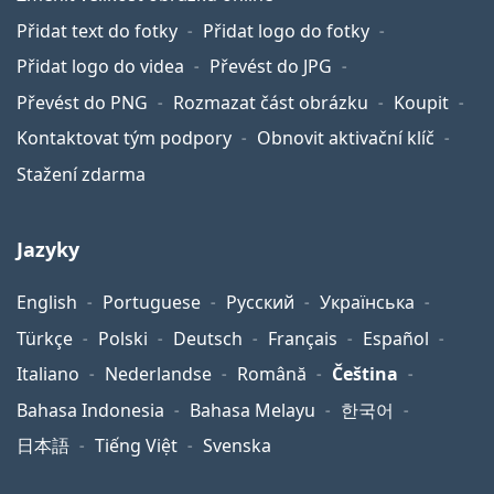
Přidat text do fotky
Přidat logo do fotky
Přidat logo do videa
Převést do JPG
Převést do PNG
Rozmazat část obrázku
Koupit
Kontaktovat tým podpory
Obnovit aktivační klíč
Stažení zdarma
Jazyky
English
Portuguese
Русский
Українська
Türkçe
Polski
Deutsch
Français
Español
Italiano
Nederlandse
Română
Čeština
Bahasa Indonesia
Bahasa Melayu
한국어
日本語
Tiếng Việt
Svenska