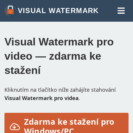
VISUAL WATERMARK
VODOZNAK NA FOTKY
VODOZNAK NA VIDEA
Visual Watermark pro
VODOZNAK DO PDF
video — zdarma ke
VÍCE NÁSTROJŮ:
stažení
VODOZNAK ONLINE
OŘÍZNOUT OBRÁZKY ONLINE
Kliknutím na tlačítko níže zahájíte stahování
KOMPRIMOVAT FOTKY
Visual Watermark pro videa
.
ZMĚNIT VELIKOST OBRÁZKU ONLINE
PŘIDAT TEXT DO FOTKY
Zdarma ke stažení pro
Windows/PC
PŘIDAT LOGO DO FOTKY